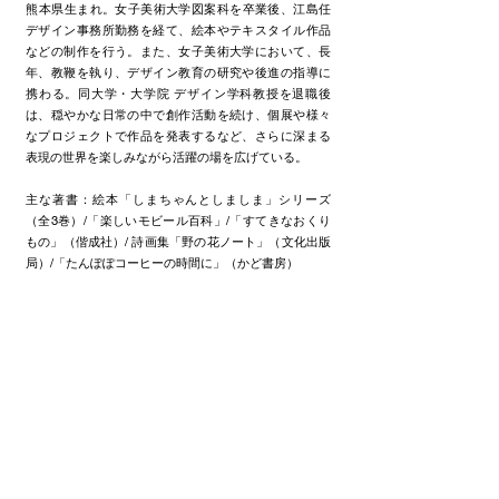
熊本県生まれ。女子美術大学図案科を卒業後、江島任
デザイン事務所勤務を経て、絵本やテキスタイル作品
などの制作を行う。また、女子美術大学において、長
年、教鞭を執り、デザイン教育の研究や後進の指導に
携わる。同大学・大学院 デザイン学科教授を退職後
は、穏やかな日常の中で創作活動を続け、個展や様々
なプロジェクトで作品を発表するなど、さらに深まる
表現の世界を楽しみながら活躍の場を広げている。
主な著書：絵本「しまちゃんとしましま」シリーズ
（全3巻）/「楽しいモビール百科」/「すてきなおくり
もの」（偕成社）/ 詩画集「野の花ノート」（文化出版
局）/「たんぽぽコーヒーの時間に」（かど書房）
Solo Exhibition 「植物の有るとき」