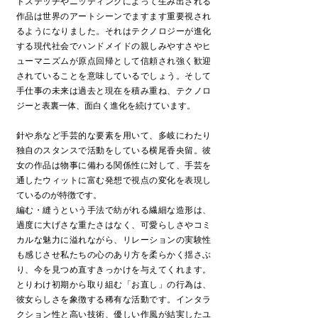
ドステッチやニッティングによって生み出される
作品は世界のアートシーンでますます重要視され
るようになりました。それはテクノロジーが進化
する現代社会でハンドメイドの親しみやすさやヒ
ューマニズムが原点回帰として信頼され強く歓迎
されていることを意味しているでしょう。そして
手仕事の未来は過去と現在を積み重ね、テクノロ
ジーと表裏一体、面白く進化を続けています。
針や糸など手芸的な要素を用いて、多岐にわたり
独自のスタンスで活動をしている横尾香央留。彼
女の作品は物事に備わる関係性に対して、手芸を
通したウィットに富む発想で視点の変化を表現し
ているのが特徴です。
編む・縫うという手法で紡がれる繊細な造形は、
過度に大げさな重たさはなく、可愛らしさやコミ
カルな魅力に溢れながら、リレーションの実験性
も感じさせ私たちの心のあり方を柔らかく揺さぶ
り、今を見つめ直すきっかけを与えてくれます。
とりわけ初期から取り組む「お直し」の行為は、
彼女らしさを象徴する稀有な活動です。インタラ
クション性と高い技術、優しい作風が結実したユ