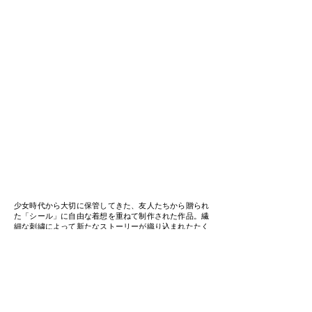
少女時代から大切に保管してきた、友人たちから贈られ
た「シール」に自由な着想を重ねて制作された作品。繊
細な刺繍によって新たなストーリーが織り込まれたたく
さんのシールは、ギャラリー空間の片隅にある小さなほ
ら穴のような場所に、ひっそりこっそりと展開され、観
る者の子ども心を鮮やかに呼び覚ましました。/
Photo
Takashi Homma